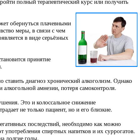
пройти полный терапевтический курс или получить
ожет обернуться плачевными
вство меры, в связи с чем
является в виде серьёзных
становится принятие
.
о ставить диагноз хронический алкоголизм. Однако
и алкогольной амнезии, потеря самоконтроля.
ушения. Это и колоссальное снижение
радает не только пациент, но и его близкие.
 негативных последствий, необходимо как можно
т употребления спиртных напитков и их суррогатов.
на долгие годы.