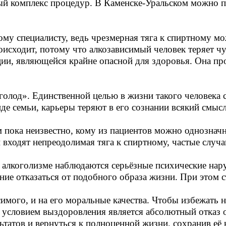
елый комплекс процедур. В Каменске-Уральском можно 
му специалисту, ведь чрезмерная тяга к спиртному м
оисходит, потому что алкозависимый человек теряет чу
ии, являющейся крайне опасной для здоровья. Она про
олод». Единственной целью в жизни такого человека 
е семьи, карьеры теряют в его сознании всякий смысл
 пока неизвестно, кому из пациентов можно однозначн
входят непреодолимая тяга к спиртному, частые случа
алкоголизме наблюдаются серьёзные психические нар
ние отказаться от подобного образа жизни. При этом ст
исимого, и на его моральные качества. Чтобы избежать
 условием выздоровления является абсолютный отказ о
татов и вернуться к полноценной жизни, сохранив её 