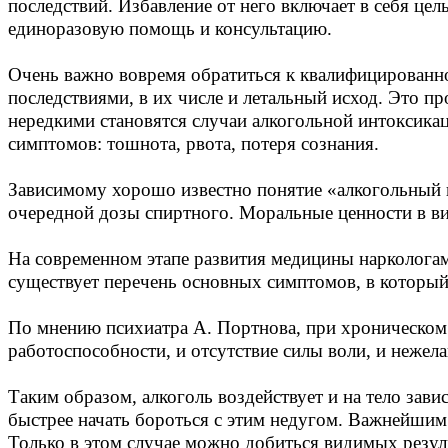
последствий. Избавление от него включает в себя ц
единоразовую помощь и консультацию.
Очень важно вовремя обратиться к квалифицированно
последствиями, в их числе и летальный исход. Это пр
нередкими становятся случаи алкогольной интоксикац
симптомов: тошнота, рвота, потеря сознания.
Зависимому хорошо известно понятие «алкогольный г
очередной дозы спиртного. Моральные ценности в вид
На современном этапе развития медицины наркологам
существует перечень основных симптомов, в который 
По мнению психиатра А. Портнова, при хроническом 
работоспособности, и отсутствие силы воли, и нежела
Таким образом, алкоголь воздействует и на тело зав
быстрее начать бороться с этим недугом. Важнейшим
Только в этом случае можно добиться видимых резуль